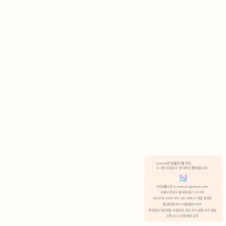
AI 기반 자료조사 · 문서작성 플랫폼입니다.
쿠키 정책
안국법률사무소 www.anguklaw.com
서울시 종로구 율곡로2길 7, 304호
02)3210-3330 105-05-48527 대표 정희찬
거부
분석 쿠키 허용
통신판매 2024서울종로0248
개인정보 처리방침,
이용약관 고지,
쿠키 정책,
쿠키 설정
오픈소스 소프트웨어 공지