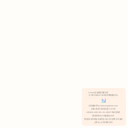
AI 기반 자료조사 · 문서작성 플랫폼입니다.
쿠키 정책
안국법률사무소 www.anguklaw.com
서울시 종로구 율곡로2길 7, 304호
02)3210-3330 105-05-48527 대표 정희찬
거부
분석 쿠키 허용
통신판매 2024서울종로0248
개인정보 처리방침,
이용약관 고지,
쿠키 정책,
쿠키 설정
오픈소스 소프트웨어 공지