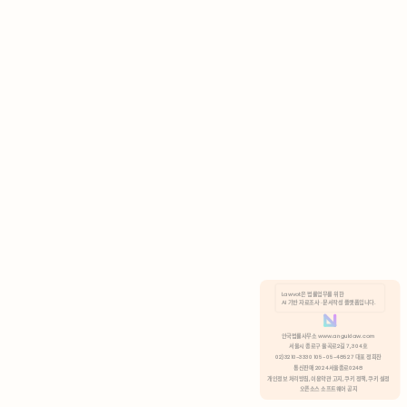
AI 기반 자료조사 · 문서작성 플랫폼입니다.
쿠키 정책
안국법률사무소 www.anguklaw.com
서울시 종로구 율곡로2길 7, 304호
02)3210-3330 105-05-48527 대표 정희찬
거부
분석 쿠키 허용
통신판매 2024서울종로0248
개인정보 처리방침,
이용약관 고지,
쿠키 정책,
쿠키 설정
오픈소스 소프트웨어 공지