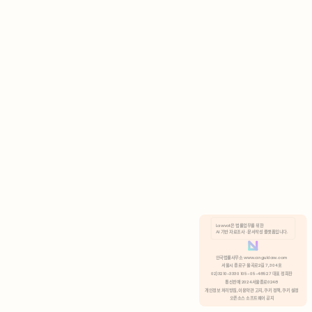
AI 기반 자료조사 · 문서작성 플랫폼입니다.
쿠키 정책
안국법률사무소 www.anguklaw.com
서울시 종로구 율곡로2길 7, 304호
02)3210-3330 105-05-48527 대표 정희찬
거부
분석 쿠키 허용
통신판매 2024서울종로0248
개인정보 처리방침,
이용약관 고지,
쿠키 정책,
쿠키 설정
오픈소스 소프트웨어 공지