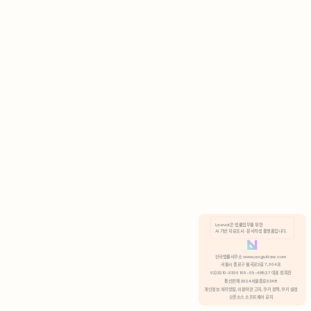
AI 기반 자료조사 · 문서작성 플랫폼입니다.
쿠키 정책
안국법률사무소 www.anguklaw.com
서울시 종로구 율곡로2길 7, 304호
02)3210-3330 105-05-48527 대표 정희찬
거부
분석 쿠키 허용
통신판매 2024서울종로0248
개인정보 처리방침,
이용약관 고지,
쿠키 정책,
쿠키 설정
오픈소스 소프트웨어 공지