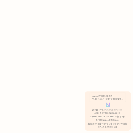
AI 기반 자료조사 · 문서작성 플랫폼입니다.
쿠키 정책
안국법률사무소 www.anguklaw.com
서울시 종로구 율곡로2길 7, 304호
02)3210-3330 105-05-48527 대표 정희찬
거부
분석 쿠키 허용
통신판매 2024서울종로0248
개인정보 처리방침,
이용약관 고지,
쿠키 정책,
쿠키 설정
오픈소스 소프트웨어 공지