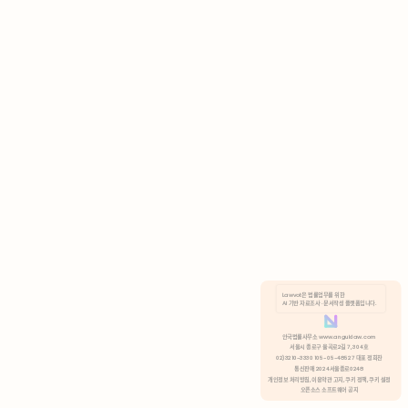
AI 기반 자료조사 · 문서작성 플랫폼입니다.
쿠키 정책
안국법률사무소 www.anguklaw.com
서울시 종로구 율곡로2길 7, 304호
02)3210-3330 105-05-48527 대표 정희찬
거부
분석 쿠키 허용
통신판매 2024서울종로0248
개인정보 처리방침,
이용약관 고지,
쿠키 정책,
쿠키 설정
오픈소스 소프트웨어 공지