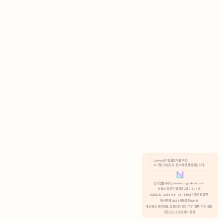
AI 기반 자료조사 · 문서작성 플랫폼입니다.
쿠키 정책
안국법률사무소 www.anguklaw.com
서울시 종로구 율곡로2길 7, 304호
02)3210-3330 105-05-48527 대표 정희찬
거부
분석 쿠키 허용
통신판매 2024서울종로0248
개인정보 처리방침,
이용약관 고지,
쿠키 정책,
쿠키 설정
오픈소스 소프트웨어 공지