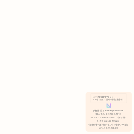
AI 기반 자료조사 · 문서작성 플랫폼입니다.
쿠키 정책
안국법률사무소 www.anguklaw.com
서울시 종로구 율곡로2길 7, 304호
02)3210-3330 105-05-48527 대표 정희찬
거부
분석 쿠키 허용
통신판매 2024서울종로0248
개인정보 처리방침,
이용약관 고지,
쿠키 정책,
쿠키 설정
오픈소스 소프트웨어 공지