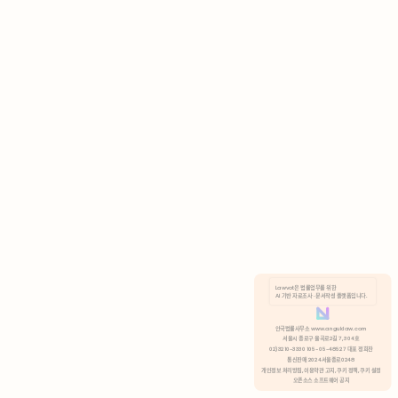
AI 기반 자료조사 · 문서작성 플랫폼입니다.
쿠키 정책
안국법률사무소 www.anguklaw.com
서울시 종로구 율곡로2길 7, 304호
02)3210-3330 105-05-48527 대표 정희찬
거부
분석 쿠키 허용
통신판매 2024서울종로0248
개인정보 처리방침,
이용약관 고지,
쿠키 정책,
쿠키 설정
오픈소스 소프트웨어 공지