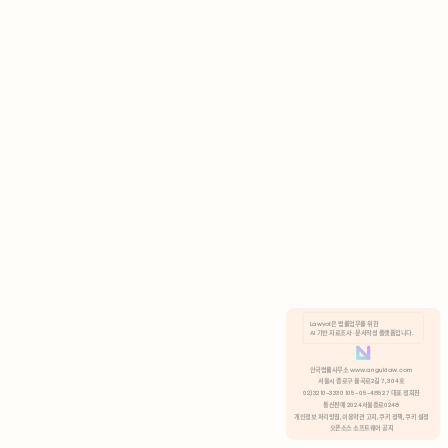
AI 기반 자료조사 · 문서작성 플랫폼입니다.
쿠키 정책
안국법률사무소 www.anguklaw.com
서울시 종로구 율곡로2길 7, 304호
02)3210-3330 105-05-48527 대표 정희찬
거부
분석 쿠키 허용
통신판매 2024서울종로0248
개인정보 처리방침,
이용약관 고지,
쿠키 정책,
쿠키 설정
오픈소스 소프트웨어 공지