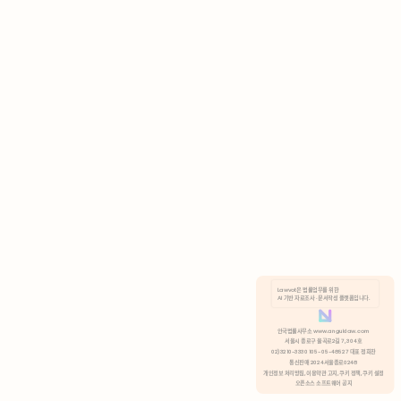
AI 기반 자료조사 · 문서작성 플랫폼입니다.
쿠키 정책
안국법률사무소 www.anguklaw.com
서울시 종로구 율곡로2길 7, 304호
02)3210-3330 105-05-48527 대표 정희찬
거부
분석 쿠키 허용
통신판매 2024서울종로0248
개인정보 처리방침,
이용약관 고지,
쿠키 정책,
쿠키 설정
오픈소스 소프트웨어 공지