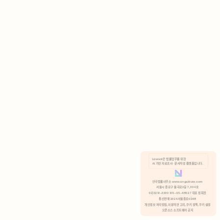
AI 기반 자료조사 · 문서작성 플랫폼입니다.
쿠키 정책
안국법률사무소 www.anguklaw.com
서울시 종로구 율곡로2길 7, 304호
02)3210-3330 105-05-48527 대표 정희찬
거부
분석 쿠키 허용
통신판매 2024서울종로0248
개인정보 처리방침,
이용약관 고지,
쿠키 정책,
쿠키 설정
오픈소스 소프트웨어 공지