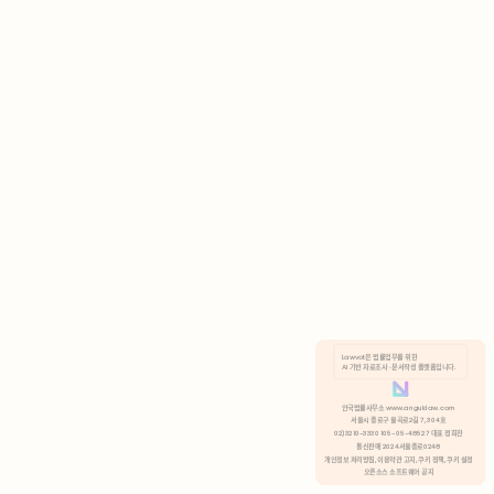
AI 기반 자료조사 · 문서작성 플랫폼입니다.
쿠키 정책
안국법률사무소 www.anguklaw.com
서울시 종로구 율곡로2길 7, 304호
02)3210-3330 105-05-48527 대표 정희찬
거부
분석 쿠키 허용
통신판매 2024서울종로0248
개인정보 처리방침,
이용약관 고지,
쿠키 정책,
쿠키 설정
오픈소스 소프트웨어 공지