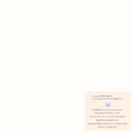
AI 기반 자료조사 · 문서작성 플랫폼입니다.
쿠키 정책
안국법률사무소 www.anguklaw.com
서울시 종로구 율곡로2길 7, 304호
02)3210-3330 105-05-48527 대표 정희찬
거부
분석 쿠키 허용
통신판매 2024서울종로0248
개인정보 처리방침,
이용약관 고지,
쿠키 정책,
쿠키 설정
오픈소스 소프트웨어 공지