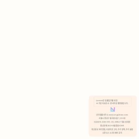
AI 기반 자료조사 · 문서작성 플랫폼입니다.
쿠키 정책
안국법률사무소 www.anguklaw.com
서울시 종로구 율곡로2길 7, 304호
02)3210-3330 105-05-48527 대표 정희찬
거부
분석 쿠키 허용
통신판매 2024서울종로0248
개인정보 처리방침,
이용약관 고지,
쿠키 정책,
쿠키 설정
오픈소스 소프트웨어 공지