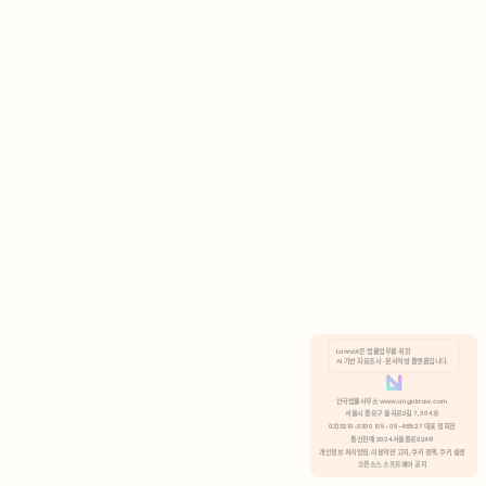
AI 기반 자료조사 · 문서작성 플랫폼입니다.
쿠키 정책
안국법률사무소 www.anguklaw.com
서울시 종로구 율곡로2길 7, 304호
02)3210-3330 105-05-48527 대표 정희찬
거부
분석 쿠키 허용
통신판매 2024서울종로0248
개인정보 처리방침,
이용약관 고지,
쿠키 정책,
쿠키 설정
오픈소스 소프트웨어 공지