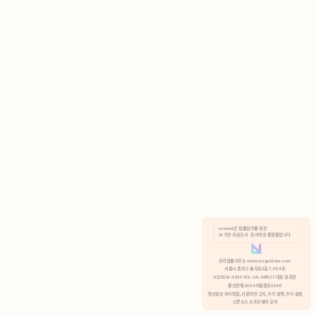
AI 기반 자료조사 · 문서작성 플랫폼입니다.
쿠키 정책
안국법률사무소 www.anguklaw.com
서울시 종로구 율곡로2길 7, 304호
02)3210-3330 105-05-48527 대표 정희찬
거부
분석 쿠키 허용
통신판매 2024서울종로0248
개인정보 처리방침,
이용약관 고지,
쿠키 정책,
쿠키 설정
오픈소스 소프트웨어 공지