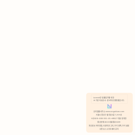
AI 기반 자료조사 · 문서작성 플랫폼입니다.
쿠키 정책
안국법률사무소 www.anguklaw.com
서울시 종로구 율곡로2길 7, 304호
02)3210-3330 105-05-48527 대표 정희찬
거부
분석 쿠키 허용
통신판매 2024서울종로0248
개인정보 처리방침,
이용약관 고지,
쿠키 정책,
쿠키 설정
오픈소스 소프트웨어 공지