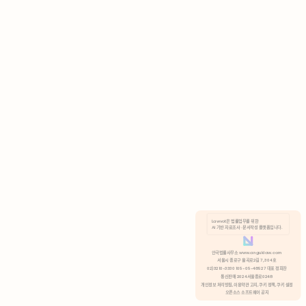
AI 기반 자료조사 · 문서작성 플랫폼입니다.
쿠키 정책
안국법률사무소 www.anguklaw.com
서울시 종로구 율곡로2길 7, 304호
02)3210-3330 105-05-48527 대표 정희찬
거부
분석 쿠키 허용
통신판매 2024서울종로0248
개인정보 처리방침,
이용약관 고지,
쿠키 정책,
쿠키 설정
오픈소스 소프트웨어 공지