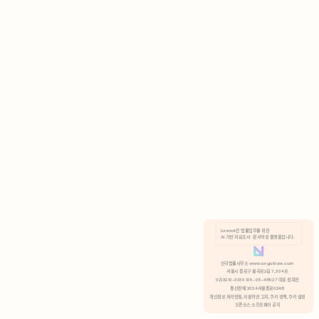
AI 기반 자료조사 · 문서작성 플랫폼입니다.
쿠키 정책
안국법률사무소 www.anguklaw.com
서울시 종로구 율곡로2길 7, 304호
02)3210-3330 105-05-48527 대표 정희찬
거부
분석 쿠키 허용
통신판매 2024서울종로0248
개인정보 처리방침,
이용약관 고지,
쿠키 정책,
쿠키 설정
오픈소스 소프트웨어 공지