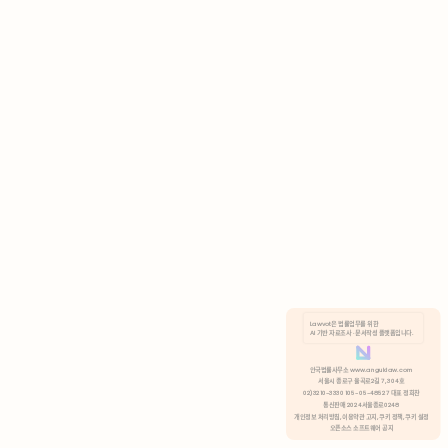
AI 기반 자료조사 · 문서작성 플랫폼입니다.
쿠키 정책
안국법률사무소 www.anguklaw.com
서울시 종로구 율곡로2길 7, 304호
02)3210-3330 105-05-48527 대표 정희찬
거부
분석 쿠키 허용
통신판매 2024서울종로0248
개인정보 처리방침,
이용약관 고지,
쿠키 정책,
쿠키 설정
오픈소스 소프트웨어 공지