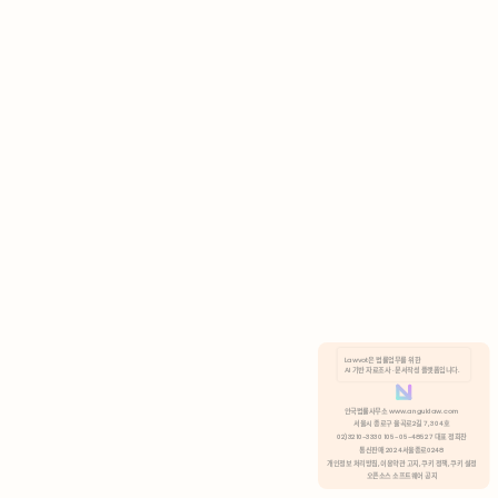
AI 기반 자료조사 · 문서작성 플랫폼입니다.
쿠키 정책
안국법률사무소 www.anguklaw.com
서울시 종로구 율곡로2길 7, 304호
02)3210-3330 105-05-48527 대표 정희찬
거부
분석 쿠키 허용
통신판매 2024서울종로0248
개인정보 처리방침,
이용약관 고지,
쿠키 정책,
쿠키 설정
오픈소스 소프트웨어 공지