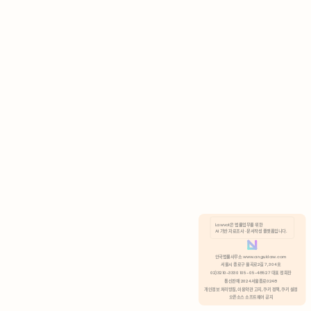
AI 기반 자료조사 · 문서작성 플랫폼입니다.
쿠키 정책
안국법률사무소 www.anguklaw.com
서울시 종로구 율곡로2길 7, 304호
02)3210-3330 105-05-48527 대표 정희찬
거부
분석 쿠키 허용
통신판매 2024서울종로0248
개인정보 처리방침,
이용약관 고지,
쿠키 정책,
쿠키 설정
오픈소스 소프트웨어 공지