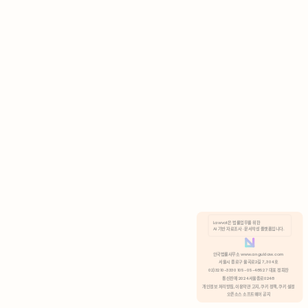
AI 기반 자료조사 · 문서작성 플랫폼입니다.
쿠키 정책
안국법률사무소 www.anguklaw.com
서울시 종로구 율곡로2길 7, 304호
02)3210-3330 105-05-48527 대표 정희찬
거부
분석 쿠키 허용
통신판매 2024서울종로0248
개인정보 처리방침,
이용약관 고지,
쿠키 정책,
쿠키 설정
오픈소스 소프트웨어 공지