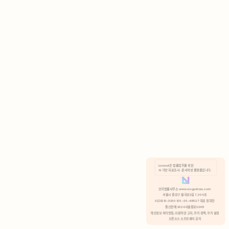
AI 기반 자료조사 · 문서작성 플랫폼입니다.
쿠키 정책
안국법률사무소 www.anguklaw.com
서울시 종로구 율곡로2길 7, 304호
02)3210-3330 105-05-48527 대표 정희찬
거부
분석 쿠키 허용
통신판매 2024서울종로0248
개인정보 처리방침,
이용약관 고지,
쿠키 정책,
쿠키 설정
오픈소스 소프트웨어 공지