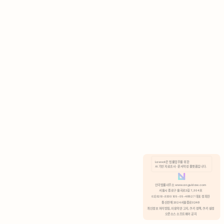
AI 기반 자료조사 · 문서작성 플랫폼입니다.
쿠키 정책
안국법률사무소 www.anguklaw.com
서울시 종로구 율곡로2길 7, 304호
02)3210-3330 105-05-48527 대표 정희찬
거부
분석 쿠키 허용
통신판매 2024서울종로0248
개인정보 처리방침,
이용약관 고지,
쿠키 정책,
쿠키 설정
오픈소스 소프트웨어 공지