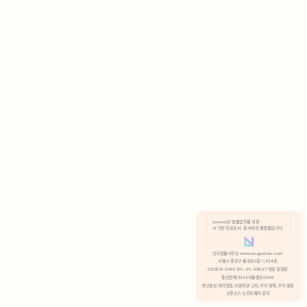
AI 기반 자료조사 · 문서작성 플랫폼입니다.
쿠키 정책
안국법률사무소 www.anguklaw.com
서울시 종로구 율곡로2길 7, 304호
02)3210-3330 105-05-48527 대표 정희찬
거부
분석 쿠키 허용
통신판매 2024서울종로0248
개인정보 처리방침,
이용약관 고지,
쿠키 정책,
쿠키 설정
오픈소스 소프트웨어 공지