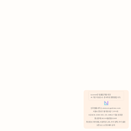
AI 기반 자료조사 · 문서작성 플랫폼입니다.
쿠키 정책
안국법률사무소 www.anguklaw.com
서울시 종로구 율곡로2길 7, 304호
02)3210-3330 105-05-48527 대표 정희찬
거부
분석 쿠키 허용
통신판매 2024서울종로0248
개인정보 처리방침,
이용약관 고지,
쿠키 정책,
쿠키 설정
오픈소스 소프트웨어 공지