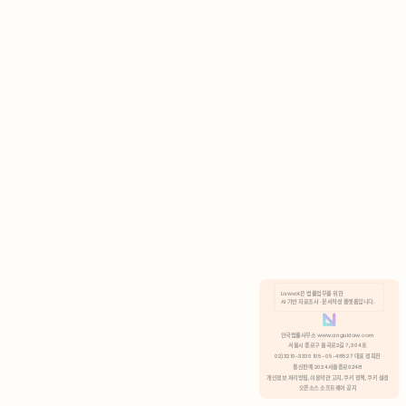
AI 기반 자료조사 · 문서작성 플랫폼입니다.
쿠키 정책
안국법률사무소 www.anguklaw.com
서울시 종로구 율곡로2길 7, 304호
02)3210-3330 105-05-48527 대표 정희찬
거부
분석 쿠키 허용
통신판매 2024서울종로0248
개인정보 처리방침,
이용약관 고지,
쿠키 정책,
쿠키 설정
오픈소스 소프트웨어 공지