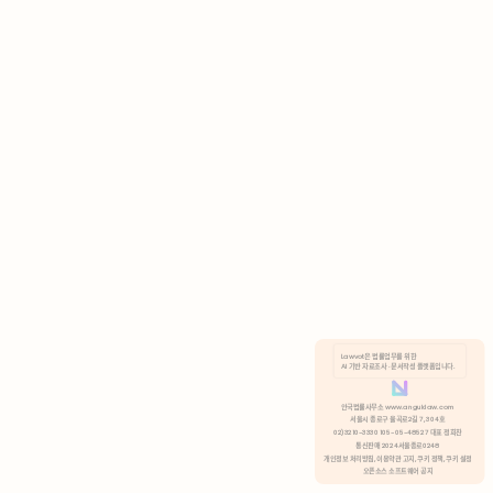
AI 기반 자료조사 · 문서작성 플랫폼입니다.
쿠키 정책
안국법률사무소 www.anguklaw.com
서울시 종로구 율곡로2길 7, 304호
02)3210-3330 105-05-48527 대표 정희찬
거부
분석 쿠키 허용
통신판매 2024서울종로0248
개인정보 처리방침,
이용약관 고지,
쿠키 정책,
쿠키 설정
오픈소스 소프트웨어 공지