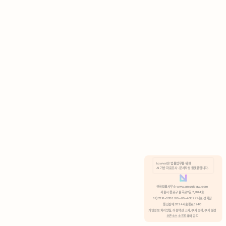
AI 기반 자료조사 · 문서작성 플랫폼입니다.
쿠키 정책
안국법률사무소 www.anguklaw.com
서울시 종로구 율곡로2길 7, 304호
02)3210-3330 105-05-48527 대표 정희찬
거부
분석 쿠키 허용
통신판매 2024서울종로0248
개인정보 처리방침,
이용약관 고지,
쿠키 정책,
쿠키 설정
오픈소스 소프트웨어 공지