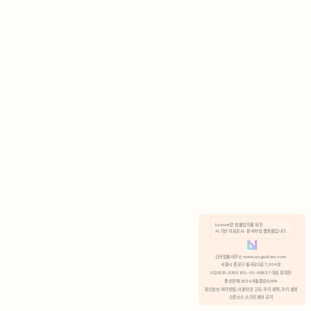
AI 기반 자료조사 · 문서작성 플랫폼입니다.
쿠키 정책
안국법률사무소 www.anguklaw.com
서울시 종로구 율곡로2길 7, 304호
02)3210-3330 105-05-48527 대표 정희찬
거부
분석 쿠키 허용
통신판매 2024서울종로0248
개인정보 처리방침,
이용약관 고지,
쿠키 정책,
쿠키 설정
오픈소스 소프트웨어 공지