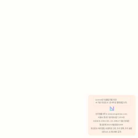
AI 기반 자료조사 · 문서작성 플랫폼입니다.
쿠키 정책
안국법률사무소 www.anguklaw.com
서울시 종로구 율곡로2길 7, 304호
02)3210-3330 105-05-48527 대표 정희찬
거부
분석 쿠키 허용
통신판매 2024서울종로0248
개인정보 처리방침,
이용약관 고지,
쿠키 정책,
쿠키 설정
오픈소스 소프트웨어 공지