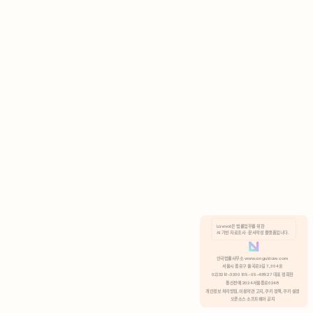
AI 기반 자료조사 · 문서작성 플랫폼입니다.
쿠키 정책
안국법률사무소 www.anguklaw.com
서울시 종로구 율곡로2길 7, 304호
02)3210-3330 105-05-48527 대표 정희찬
거부
분석 쿠키 허용
통신판매 2024서울종로0248
개인정보 처리방침,
이용약관 고지,
쿠키 정책,
쿠키 설정
오픈소스 소프트웨어 공지