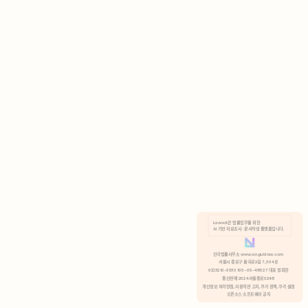
AI 기반 자료조사 · 문서작성 플랫폼입니다.
쿠키 정책
안국법률사무소 www.anguklaw.com
서울시 종로구 율곡로2길 7, 304호
02)3210-3330 105-05-48527 대표 정희찬
거부
분석 쿠키 허용
통신판매 2024서울종로0248
개인정보 처리방침,
이용약관 고지,
쿠키 정책,
쿠키 설정
오픈소스 소프트웨어 공지