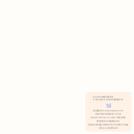
AI 기반 자료조사 · 문서작성 플랫폼입니다.
쿠키 정책
안국법률사무소 www.anguklaw.com
서울시 종로구 율곡로2길 7, 304호
02)3210-3330 105-05-48527 대표 정희찬
거부
분석 쿠키 허용
통신판매 2024서울종로0248
개인정보 처리방침,
이용약관 고지,
쿠키 정책,
쿠키 설정
오픈소스 소프트웨어 공지