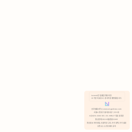
AI 기반 자료조사 · 문서작성 플랫폼입니다.
쿠키 정책
안국법률사무소 www.anguklaw.com
서울시 종로구 율곡로2길 7, 304호
02)3210-3330 105-05-48527 대표 정희찬
거부
분석 쿠키 허용
통신판매 2024서울종로0248
개인정보 처리방침,
이용약관 고지,
쿠키 정책,
쿠키 설정
오픈소스 소프트웨어 공지