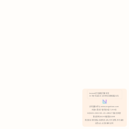
AI 기반 자료조사 · 문서작성 플랫폼입니다.
쿠키 정책
안국법률사무소 www.anguklaw.com
서울시 종로구 율곡로2길 7, 304호
02)3210-3330 105-05-48527 대표 정희찬
거부
분석 쿠키 허용
통신판매 2024서울종로0248
개인정보 처리방침,
이용약관 고지,
쿠키 정책,
쿠키 설정
오픈소스 소프트웨어 공지