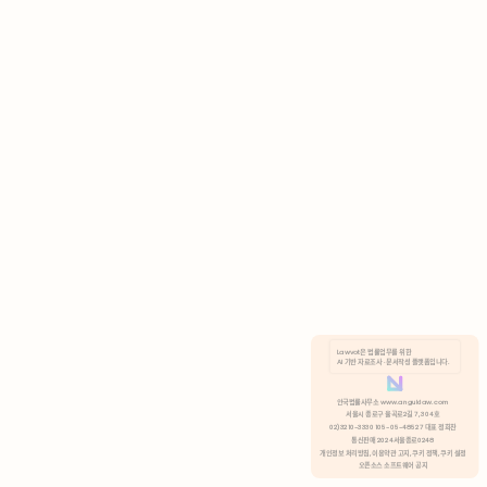
AI 기반 자료조사 · 문서작성 플랫폼입니다.
쿠키 정책
안국법률사무소 www.anguklaw.com
서울시 종로구 율곡로2길 7, 304호
02)3210-3330 105-05-48527 대표 정희찬
거부
분석 쿠키 허용
통신판매 2024서울종로0248
개인정보 처리방침,
이용약관 고지,
쿠키 정책,
쿠키 설정
오픈소스 소프트웨어 공지