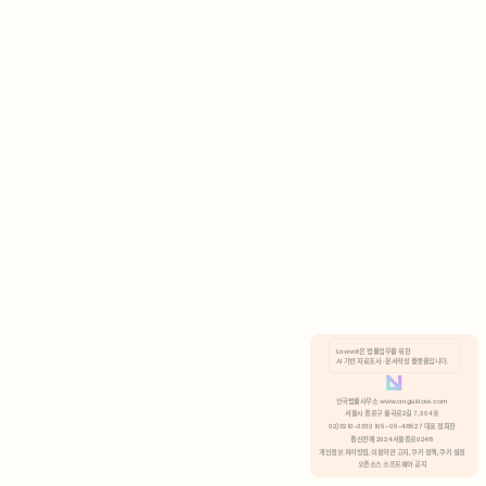
AI 기반 자료조사 · 문서작성 플랫폼입니다.
쿠키 정책
안국법률사무소 www.anguklaw.com
서울시 종로구 율곡로2길 7, 304호
02)3210-3330 105-05-48527 대표 정희찬
거부
분석 쿠키 허용
통신판매 2024서울종로0248
개인정보 처리방침,
이용약관 고지,
쿠키 정책,
쿠키 설정
오픈소스 소프트웨어 공지