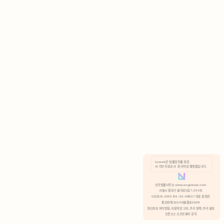
AI 기반 자료조사 · 문서작성 플랫폼입니다.
쿠키 정책
안국법률사무소 www.anguklaw.com
서울시 종로구 율곡로2길 7, 304호
02)3210-3330 105-05-48527 대표 정희찬
거부
분석 쿠키 허용
통신판매 2024서울종로0248
개인정보 처리방침,
이용약관 고지,
쿠키 정책,
쿠키 설정
오픈소스 소프트웨어 공지