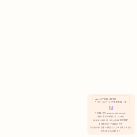
AI 기반 자료조사 · 문서작성 플랫폼입니다.
쿠키 정책
안국법률사무소 www.anguklaw.com
서울시 종로구 율곡로2길 7, 304호
02)3210-3330 105-05-48527 대표 정희찬
거부
분석 쿠키 허용
통신판매 2024서울종로0248
개인정보 처리방침,
이용약관 고지,
쿠키 정책,
쿠키 설정
오픈소스 소프트웨어 공지