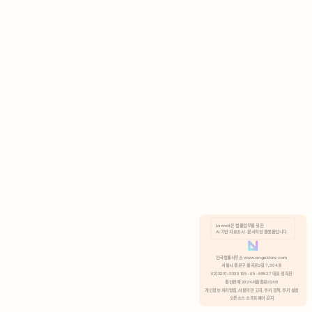
AI 기반 자료조사 · 문서작성 플랫폼입니다.
쿠키 정책
안국법률사무소 www.anguklaw.com
서울시 종로구 율곡로2길 7, 304호
02)3210-3330 105-05-48527 대표 정희찬
거부
분석 쿠키 허용
통신판매 2024서울종로0248
개인정보 처리방침,
이용약관 고지,
쿠키 정책,
쿠키 설정
오픈소스 소프트웨어 공지