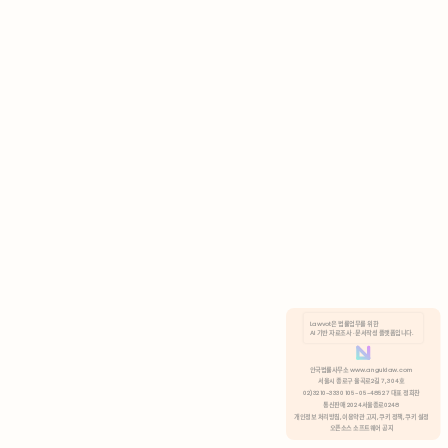
AI 기반 자료조사 · 문서작성 플랫폼입니다.
쿠키 정책
안국법률사무소 www.anguklaw.com
서울시 종로구 율곡로2길 7, 304호
02)3210-3330 105-05-48527 대표 정희찬
거부
분석 쿠키 허용
통신판매 2024서울종로0248
개인정보 처리방침,
이용약관 고지,
쿠키 정책,
쿠키 설정
오픈소스 소프트웨어 공지