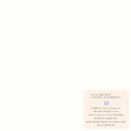
AI 기반 자료조사 · 문서작성 플랫폼입니다.
쿠키 정책
안국법률사무소 www.anguklaw.com
서울시 종로구 율곡로2길 7, 304호
02)3210-3330 105-05-48527 대표 정희찬
거부
분석 쿠키 허용
통신판매 2024서울종로0248
개인정보 처리방침,
이용약관 고지,
쿠키 정책,
쿠키 설정
오픈소스 소프트웨어 공지