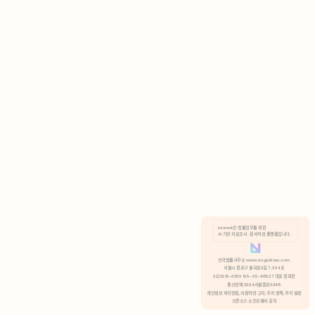
AI 기반 자료조사 · 문서작성 플랫폼입니다.
쿠키 정책
안국법률사무소 www.anguklaw.com
서울시 종로구 율곡로2길 7, 304호
02)3210-3330 105-05-48527 대표 정희찬
거부
분석 쿠키 허용
통신판매 2024서울종로0248
개인정보 처리방침,
이용약관 고지,
쿠키 정책,
쿠키 설정
오픈소스 소프트웨어 공지