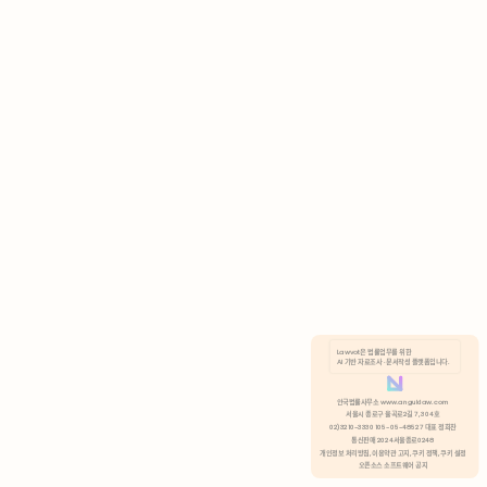
AI 기반 자료조사 · 문서작성 플랫폼입니다.
쿠키 정책
안국법률사무소 www.anguklaw.com
서울시 종로구 율곡로2길 7, 304호
02)3210-3330 105-05-48527 대표 정희찬
거부
분석 쿠키 허용
통신판매 2024서울종로0248
개인정보 처리방침,
이용약관 고지,
쿠키 정책,
쿠키 설정
오픈소스 소프트웨어 공지