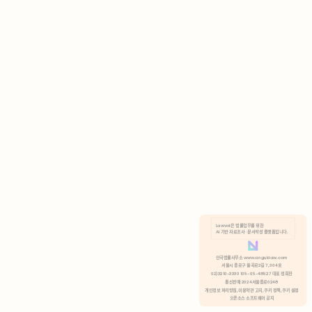
AI 기반 자료조사 · 문서작성 플랫폼입니다.
쿠키 정책
안국법률사무소 www.anguklaw.com
서울시 종로구 율곡로2길 7, 304호
02)3210-3330 105-05-48527 대표 정희찬
거부
분석 쿠키 허용
통신판매 2024서울종로0248
개인정보 처리방침,
이용약관 고지,
쿠키 정책,
쿠키 설정
오픈소스 소프트웨어 공지