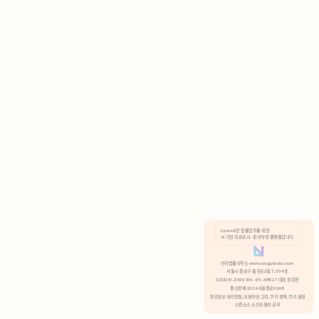
AI 기반 자료조사 · 문서작성 플랫폼입니다.
쿠키 정책
안국법률사무소 www.anguklaw.com
서울시 종로구 율곡로2길 7, 304호
02)3210-3330 105-05-48527 대표 정희찬
거부
분석 쿠키 허용
통신판매 2024서울종로0248
개인정보 처리방침,
이용약관 고지,
쿠키 정책,
쿠키 설정
오픈소스 소프트웨어 공지